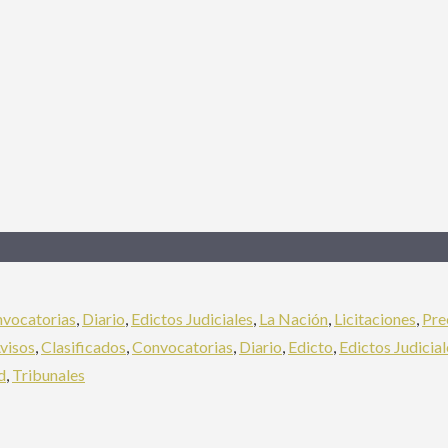
vocatorias
,
Diario
,
Edictos Judiciales
,
La Nación
,
Licitaciones
,
Pre
visos
,
Clasificados
,
Convocatorias
,
Diario
,
Edicto
,
Edictos Judicial
d
,
Tribunales