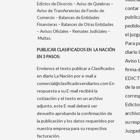
Edictos de Divorcio – Aviso de Quiebras –
contar
Aviso de Transferencias de Fondo de
public
Comercio – Balances de Entidades
Financieras – Balances de Otras Entidades
pedido
– Avisos Oficiales – Remates Judiciales –
el juzg
Multas.
Para pu
PUBLICAR CLASIFICADOS EN LA NACIÓN
diario 
EN 3 PASOS:
Aviso 
Envíenos el texto publicar a Clasificados
firma 
en diario La Nación por e-mail a
EDICTO
comercial@clasificadosendiarios.com
En
de la 
respuesta a su E-mail recibirá la
corresp
cotización y el texto en un archivo
Edicto
adjunto, este E-mail deberá ser
archiv
devuelto aprobando la confirmación de
la publicación y los datos requeridos por
su res
nuestra empresa para su respectiva
Juzgad
facturación.