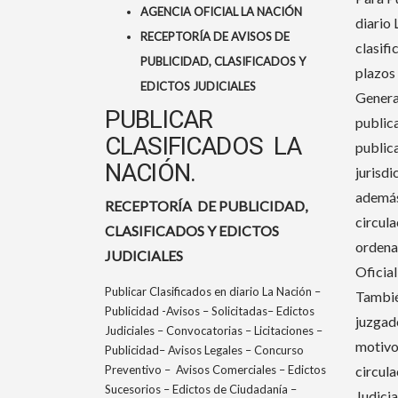
AGENCIA OFICIAL LA NACIÓN
diario 
RECEPTORÍA DE AVISOS DE
clasifi
PUBLICIDAD, CLASIFICADOS Y
plazos 
EDICTOS JUDICIALES
Genera
PUBLICAR
publica
CLASIFICADOS LA
publica
NACIÓN.
jurisdi
además
RECEPTORÍA DE PUBLICIDAD,
circula
CLASIFICADOS Y EDICTOS
ordena 
JUDICIALES
Oficial
Publicar Clasificados en diario La Nación –
Tambié
Publicidad -Avisos – Solicitadas– Edictos
juzgad
Judiciales – Convocatorias – Licitaciones –
motivo
Publicidad– Avisos Legales – Concurso
circula
Preventivo – Avisos Comerciales – Edictos
Sucesorios – Edictos de Ciudadanía –
Judicia