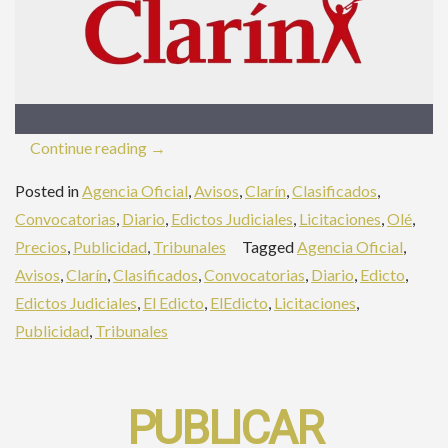
«Publicar
Continue reading
→
Clasificados
Posted in
Agencia Oficial
,
Avisos
,
Clarín
,
Clasificados
,
en
Convocatorias
,
Diario
,
Edictos Judiciales
,
Licitaciones
,
Olé
,
Clarín»
Precios
,
Publicidad
,
Tribunales
Tagged
Agencia Oficial
,
Avisos
,
Clarín
,
Clasificados
,
Convocatorias
,
Diario
,
Edicto
,
Edictos Judiciales
,
El Edicto
,
ElEdicto
,
Licitaciones
,
Publicidad
,
Tribunales
PUBLICAR