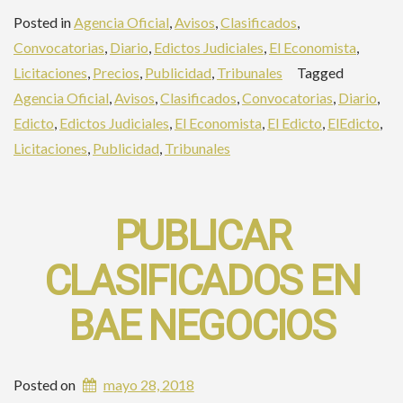
Clasificados
Posted in
Agencia Oficial
,
Avisos
,
Clasificados
,
en
Convocatorias
,
Diario
,
Edictos Judiciales
,
El Economista
,
El
Licitaciones
,
Precios
,
Publicidad
,
Tribunales
Tagged
Economista»
Agencia Oficial
,
Avisos
,
Clasificados
,
Convocatorias
,
Diario
,
Edicto
,
Edictos Judiciales
,
El Economista
,
El Edicto
,
ElEdicto
,
Licitaciones
,
Publicidad
,
Tribunales
PUBLICAR
CLASIFICADOS EN
BAE NEGOCIOS
Posted on
mayo 28, 2018