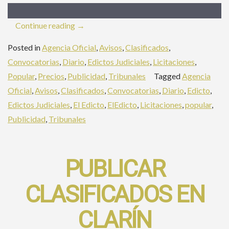
«Publicar
Continue reading
→
Clasificados
Posted in
Agencia Oficial
,
Avisos
,
Clasificados
,
en
Convocatorias
,
Diario
,
Edictos Judiciales
,
Licitaciones
,
Popular»
Popular
,
Precios
,
Publicidad
,
Tribunales
Tagged
Agencia
Oficial
,
Avisos
,
Clasificados
,
Convocatorias
,
Diario
,
Edicto
,
Edictos Judiciales
,
El Edicto
,
ElEdicto
,
Licitaciones
,
popular
,
Publicidad
,
Tribunales
PUBLICAR
CLASIFICADOS EN
CLARÍN