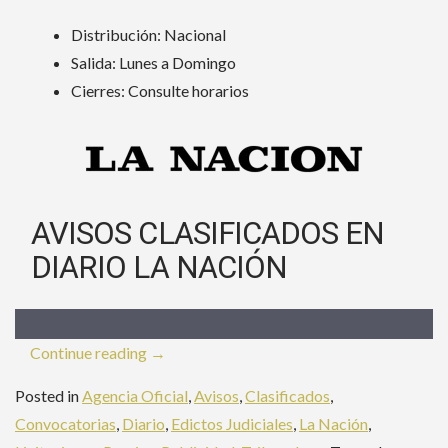
Distribución: Nacional
Salida: Lunes a Domingo
Cierres: Consulte horarios
AVISOS CLASIFICADOS EN
DIARIO LA NACIÓN
«Publicar
Continue reading
→
Clasificados
Posted in
Agencia Oficial
,
Avisos
,
Clasificados
,
en
Convocatorias
,
Diario
,
Edictos Judiciales
,
La Nación
,
La