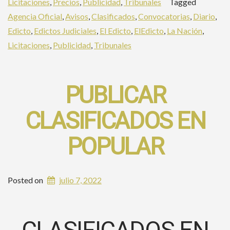
Licitaciones
,
Precios
,
Publicidad
,
Tribunales
Tagged
Nación»
Agencia Oficial
,
Avisos
,
Clasificados
,
Convocatorias
,
Diario
,
Edicto
,
Edictos Judiciales
,
El Edicto
,
ElEdicto
,
La Nación
,
Licitaciones
,
Publicidad
,
Tribunales
PUBLICAR
CLASIFICADOS EN
POPULAR
Posted on
julio 7, 2022